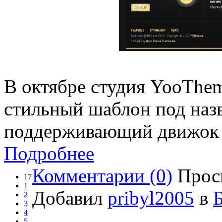
В октябре студия YooThe
стильный шаблон под наз
поддерживающий движок J
Подробнее
Комментарии (0)
Прос
17
1
Добавил
pribyl2005
в
2
3
4
5