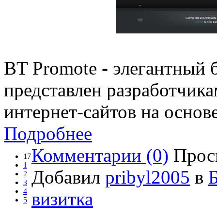
BT Promote - элегантный 
представлен разработчика
интернет-сайтов на основе
Подробнее
Комментарии (0)
Прос
17
1
Добавил
pribyl2005
в
2
3
4
визитка
5