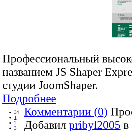
Профессиональный высок
названием JS Shaper Expr
студии JoomShaper.
Подробнее
Комментарии (0)
Прос
34
1
Добавил
pribyl2005
в
2
3