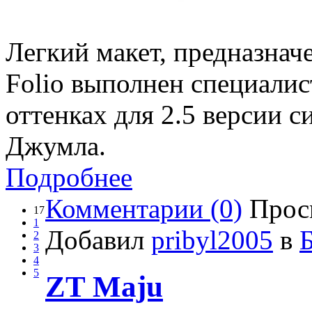
Легкий макет, предназнач
Folio выполнен специалист
оттенках для 2.5 версии 
Джумла.
Подробнее
Комментарии (0)
Прос
17
1
Добавил
pribyl2005
в
2
3
4
5
ZT Maju