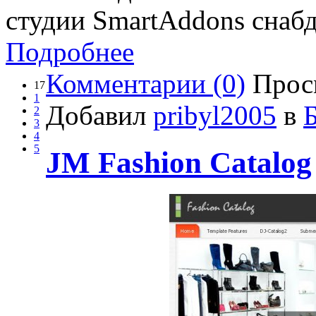
студии SmartAddons снаб
Подробнее
Комментарии (0)
Прос
17
1
Добавил
pribyl2005
в
2
3
4
5
JM Fashion Catalog