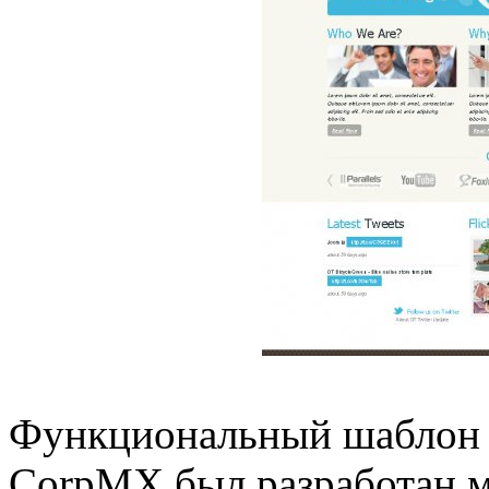
Функциональный шаблон д
CorpMX был разработан м