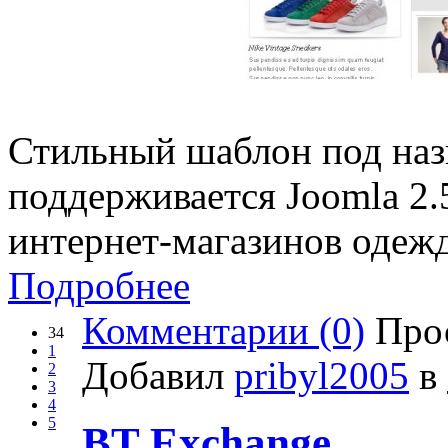
Стильный шаблон под наз
поддерживается Joomla 2.
интернет-магазинов одеж
Подробнее
Комментарии (0)
Прос
34
1
Добавил
pribyl2005
в
2
3
4
5
BT Exchange