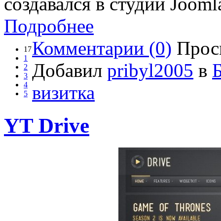
создавался в студии Jooml
Подробнее
Комментарии (0)
Прос
17
1
Добавил
pribyl2005
в
2
3
4
визитка
5
YT Drive