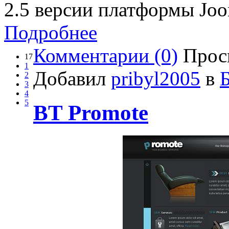
2.5 версии платформы Joo
Подробнее
Комментарии (0)
Прос
17
1
Добавил
pribyl2005
в
2
3
4
5
BT Promote