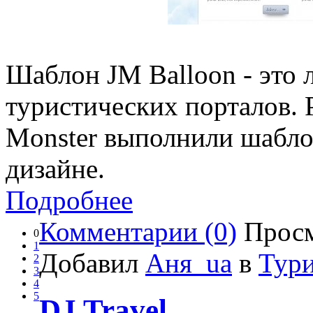
Шаблон JM Balloon - это 
туристических порталов. 
Monster выполнили шабло
дизайне.
Подробнее
Комментарии (0)
Просм
0
1
Добавил
Аня_ua
в
Тур
2
3
4
5
DJ Travel