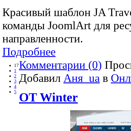
Красивый шаблон JA Trave
команды JoomlArt для рес
направленности.
Подробнее
Комментарии (0)
Прос
17
1
Добавил
Аня_ua
в
Онл
2
3
4
5
OT Winter