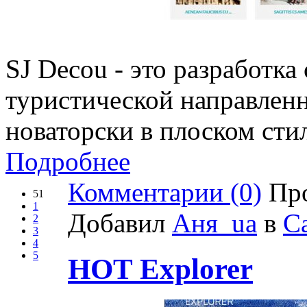
SJ Decou - это разработка
туристической направлен
новаторски в плоском стил
Подробнее
Комментарии (0)
Про
51
1
Добавил
Аня_ua
в
С
2
3
4
5
HOT Explorer