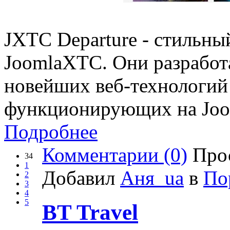
JXTC Departure - стильны
JoomlaXTC. Они разработа
новейших веб-технологий 
функционирующих на Jooml
Подробнее
Комментарии (0)
Прос
34
1
Добавил
Аня_ua
в
По
2
3
4
5
BT Travel