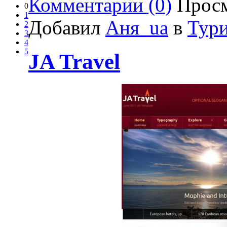
Комментарии (0)
Просм
0
1
Добавил
Аня_ua
в
Тур
2
3
4
5
JA Travel