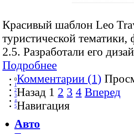
Красивый шаблон Leo Trav
туристической тематики,
2.5. Разработали его диз
Подробнее
Комментарии (1)
Просм
0
1
Назад
1
2
3
4
Вперед
2
3
4
Навигация
5
Авто