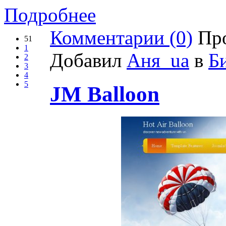
Подробнее
Комментарии (0)
Про
51
1
Добавил
Аня_ua
в
Б
2
3
4
5
JM Balloon