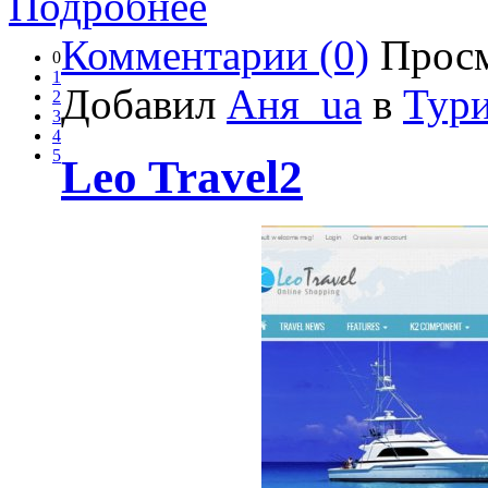
Подробнее
Комментарии (0)
Просм
0
1
Добавил
Аня_ua
в
Тур
2
3
4
5
Leo Travel2