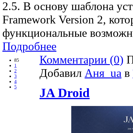
2.5. В основу шаблона ус
Framework Version 2, кот
функциональные возможн
Подробнее
Комментарии (0)
П
85
1
Добавил
Аня_ua
в
2
3
4
5
JA Droid