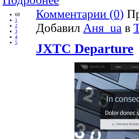
Комментарии (0)
Пр
68
1
Добавил
Аня_ua
в
2
3
4
5
JXTC Departure