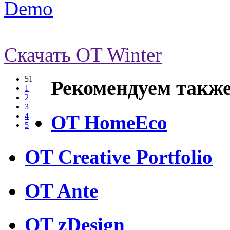
Demo
Скачать OT Winter
51
Рекомендуем также
1
2
3
OT HomeEco
4
5
OT Creative Portfolio
OT Ante
OT zDesign