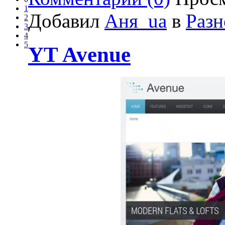
1
Добавил
Аня_ua
в
Разн
2
3
4
5
YT Avenue