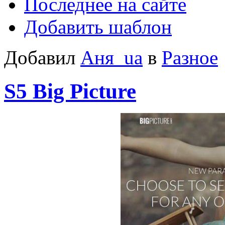
Последнее на сайте
Добавить шаблон
Добавил
Аня_ua
в
Разное
S5 Big Picture