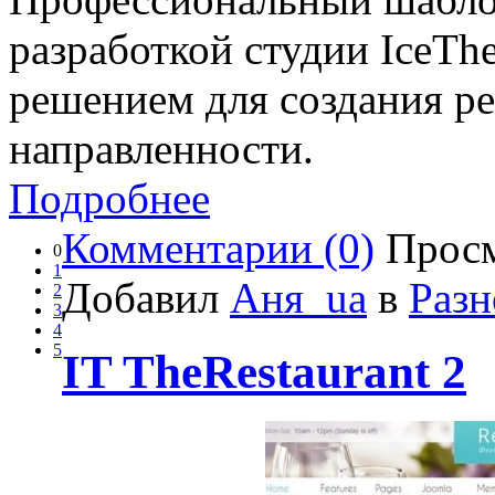
разработкой студии IceTh
решением для создания р
направленности.
Подробнее
Комментарии (0)
Просм
0
1
Добавил
Аня_ua
в
Разн
2
3
4
5
IT TheRestaurant 2