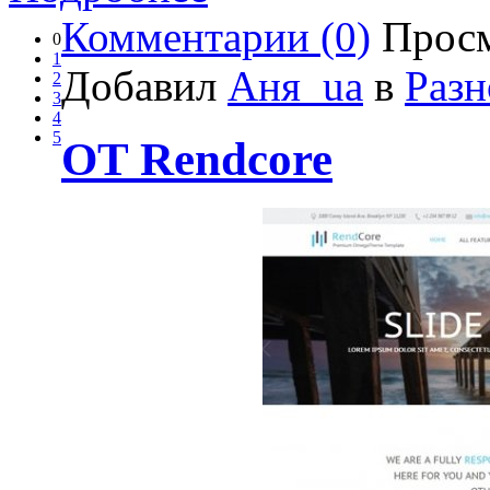
Комментарии (0)
Просм
0
1
Добавил
Аня_ua
в
Разн
2
3
4
5
OT Rendcore