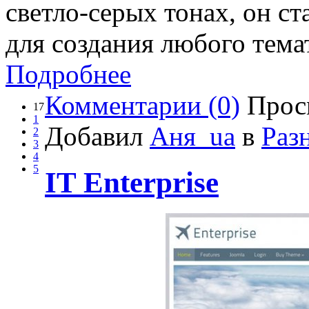
светло-серых тонах, он с
для создания любого тема
Подробнее
Комментарии (0)
Прос
17
1
Добавил
Аня_ua
в
Раз
2
3
4
5
IT Enterprise