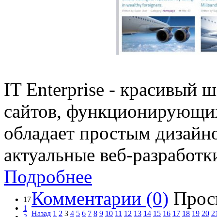
IT Enterprise - красивый 
сайтов, функционирующих
обладает простым дизайн
актуальные веб-разработк
Подробнее
Комментарии (0)
Прос
17
1
Назад
1
2
3
4
5
6
7
8
9
10
11
12
13
14
15
16
17
18
19
20
2
2