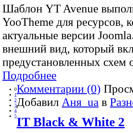
Шаблон YT Avenue выпол
YooTheme для ресурсов, 
актуальные версии Joomla
внешний вид, который вкл
предустановленных схем 
Подробнее
Комментарии (0)
Просм
0
1
Добавил
Аня_ua
в
Разн
2
3
4
5
IT Black & White 2