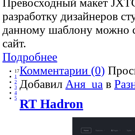
Превосходный макет JXTC 
разработку дизайнеров ст
данному шаблону можно с
сайт.
Подробнее
Комментарии (0)
Прос
17
1
Добавил
Аня_ua
в
Раз
2
3
4
5
RT Hadron