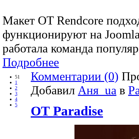
Макет OT Rendcore подход
функционируют на Joomla 
работала команда популя
Подробнее
Комментарии (0)
Про
51
1
Добавил
Аня_ua
в
Р
2
3
4
5
OT Paradise