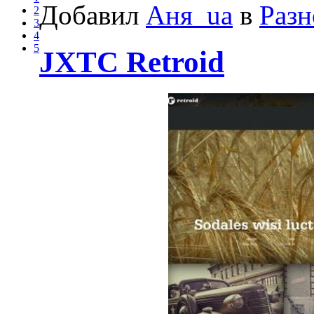
Добавил
Аня_ua
в
Разн
2
3
4
5
JXTC Retroid