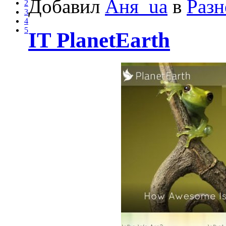
Добавил
Аня_ua
в
Разн
2
3
4
5
IT PlanetEarth