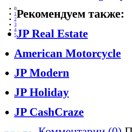
0
Рекомендуем также:
1
2
3
JP Real Estate
4
5
American Motorcycle
JP Modern
JP Holiday
JP CashCraze
Комментарии (0)
П