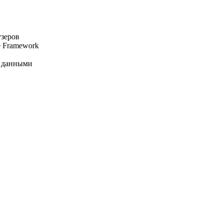
узеров
 Framework
и данными