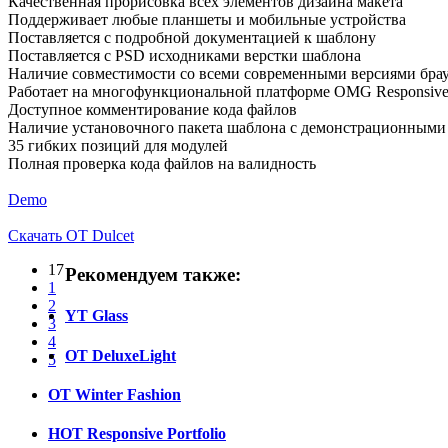
Качественная прорисовка всех элементов дизайна макета
Поддерживает любые планшеты и мобильные устройства
Поставляется с подробной документацией к шаблону
Поставляется с PSD исходниками верстки шаблона
Наличие совместимости со всеми современными версиями бра
Работает на многофункциональной платформе OMG Responsive
Доступное комментирование кода файлов
Наличие установочного пакета шаблона с демонстрационным
35 гибких позиций для модулей
Полная проверка кода файлов на валидность
Demo
Скачать OT Dulcet
17
Рекомендуем также:
1
2
YT Glass
3
4
OT DeluxeLight
5
OT Winter Fashion
HOT Responsive Portfolio