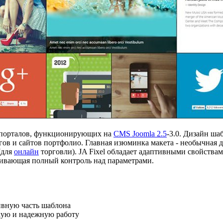
 порталов, функционирующих на
CMS Joomla 2.5
-3.0. Дизайн ша
огов и сайтов портфолио. Главная изюминка макета - необычная
(для
онлайн
торговли). JA Fixel обладает адаптивными свойствам
чивающая полный контроль над параметрами.
ивную часть шаблона
кую и надежную работу