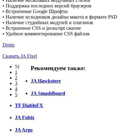
• Наличие нескольких модульных стилей
• Поддержка последних версий браузеров
• Встроенные Google Шрифты
• Наличие исходников дизайна макета в формате PSD
• Наличие студийных модулей и плагинов
• Встроенное CSS и javascript сжатие
• Удобное комментирование CSS файлов
Demo
Скачать JA Fixel
51
Рекомендуем также:
1
2
JA Hawkstore
3
4
JA SmashBoard
5
TF DiabloFX
JA Fubix
JA Argo