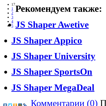
17
Рекомендуем также:
1
2
3
JS Shaper Awetive
4
5
JS Shaper Appico
JS Shaper University
JS Shaper SportsOn
JS Shaper MegaDeal
Комментарии (0)
П