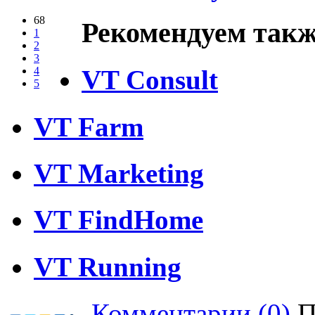
68
Рекомендуем такж
1
2
3
VT Consult
4
5
VT Farm
VT Marketing
VT FindHome
VT Running
Комментарии (0)
П