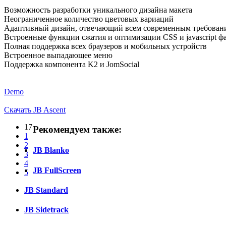
Возможность разработки уникального дизайна макета
Неограниченное количество цветовых вариаций
Адаптивный дизайн, отвечающий всем современным требован
Встроенные функции сжатия и оптимизации CSS и javascript ф
Полная поддержка всех браузеров и мобильных устройств
Встроенное выпадающее меню
Поддержка компонента K2 и JomSocial
Demo
Скачать JB Ascent
17
Рекомендуем также:
1
2
JB Blanko
3
4
JB FullScreen
5
JB Standard
JB Sidetrack