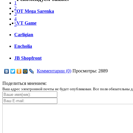
1
2
OT Mega Sarenka
3
4
VT Game
5
Carligian
Encholia
JB Shopfront
Комментарии (0)
Просмотры: 2889
Поделиться мнением:
Ваш адрес электронной почты не будет опубликован. Все поля обязательны д