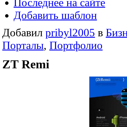
Последнее на сайте
Добавить шаблон
Добавил
pribyl2005
в
Биз
Порталы
,
Портфолио
ZT Remi