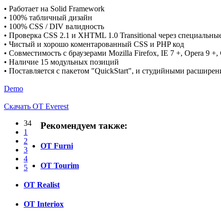
• Работает на Solid Framework
• 100% табличный дизайн
• 100% CSS / DIV валидность
• Проверка CSS 2.1 и XHTML 1.0 Transitional через специальн
• Чистый и хорошо коментарованный CSS и PHP код
• Совместимость с браузерами Mozilla Firefox, IE 7 +, Opera 9 +, 
• Наличие 15 модульных позиций
• Поставляется с пакетом "QuickStart", и студийными расшире
Demo
Скачать OT Everest
34
Рекомендуем также:
1
2
OT Furni
3
4
OT Tourim
5
OT Realist
OT Interiox