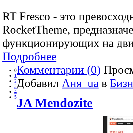
RT Fresco - это превосхо
RocketTheme, предназначе
функционирующих на движ
Подробнее
Комментарии (0)
Просм
0
1
Добавил
Аня_ua
в
Бизн
2
3
4
5
JA Mendozite