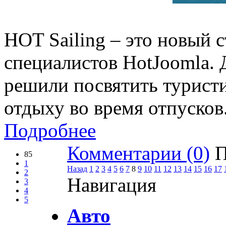
HOT Sailing – это новый 
специалистов HotJoomla.
решили посвятить турист
отдыху во время отпусков
Подробнее
Комментарии (0)
П
85
1
Назад
1
2
3
4
5
6
7
8
9
10
11
12
13
14
15
16
17
2
Навигация
3
4
5
Авто