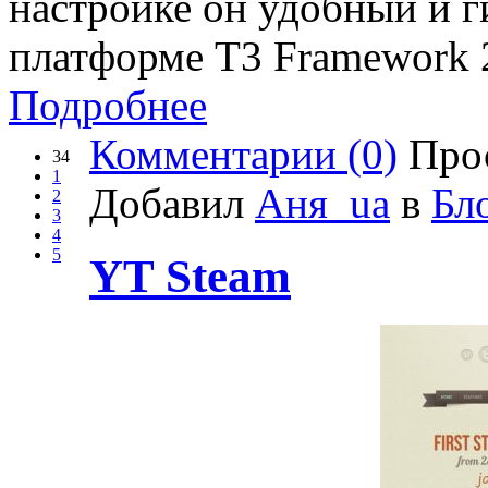
настройке он удобный и г
платформе T3 Framework 
Подробнее
Комментарии (0)
Прос
34
1
Добавил
Аня_ua
в
Бл
2
3
4
5
YT Steam