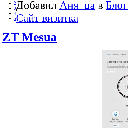
Добавил
Аня_ua
в
Блог
2
3
4
Сайт визитка
5
ZT Mesua