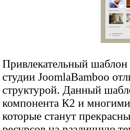
Привлекательный шаблон 
студии JoomlaBamboo отли
структурой. Данный шабл
компонента К2 и многими
которые станут прекрасн
ресурсов на различную те