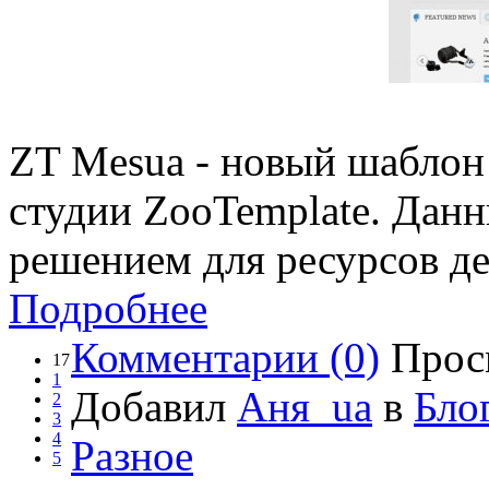
ZT Mesua - новый шаблон
студии ZooTemplate. Дан
решением для ресурсов де
Подробнее
Комментарии (0)
Прос
17
1
Добавил
Аня_ua
в
Бло
2
3
4
Разное
5