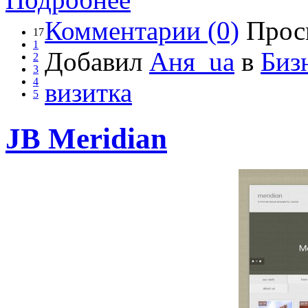
Комментарии (0)
Прос
17
1
Добавил
Аня_ua
в
Биз
2
3
4
визитка
5
JB Meridian