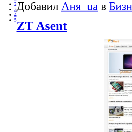
Добавил
Аня_ua
в
Бизн
2
3
4
5
ZT Asent