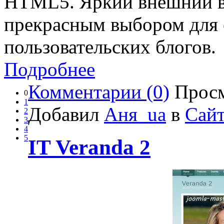
HTML5. Яркий внешний ви
прекрасным выбором для 
пользовательских блогов.
Подробнее
Комментарии (0)
Просм
0
1
Добавил
Аня_ua
в
Сайт
2
3
4
5
IT Veranda 2