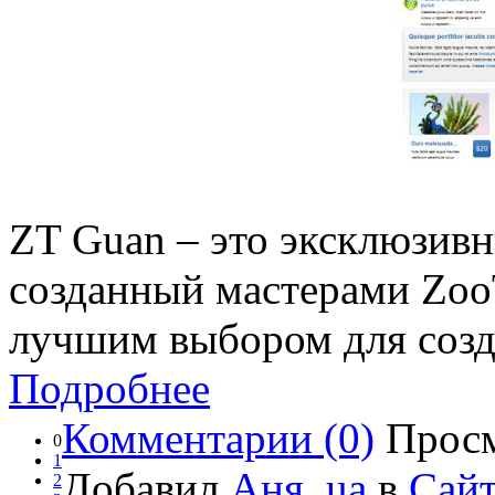
ZT Guan – это эксклюзив
созданный мастерами ZooT
лучшим выбором для созд
Подробнее
Комментарии (0)
Просм
0
1
Добавил
Аня_ua
в
Сайт
2