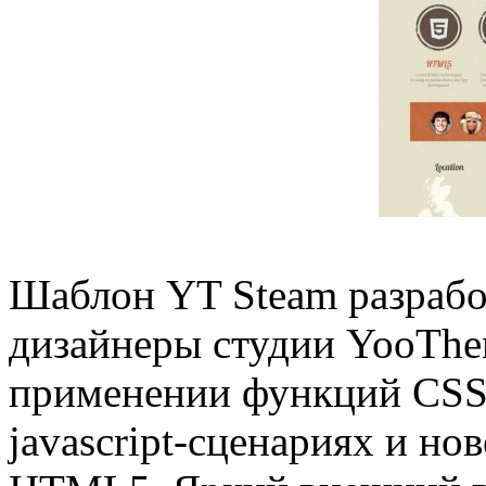
Шаблон YT Steam разраб
дизайнеры студии YooThe
применении функций CSS3
javascript-сценариях и н