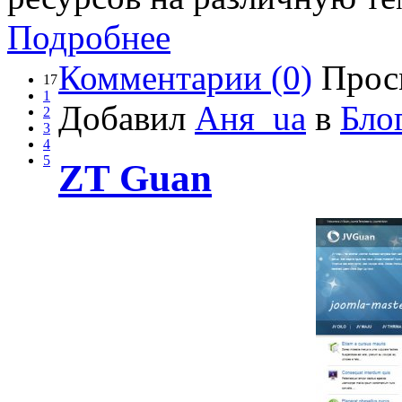
Подробнее
Комментарии (0)
Прос
17
1
Добавил
Аня_ua
в
Бло
2
3
4
5
ZT Guan