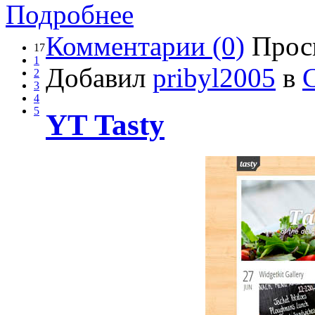
Подробнее
Комментарии (0)
Прос
17
1
Добавил
pribyl2005
в
2
3
4
5
YT Tasty