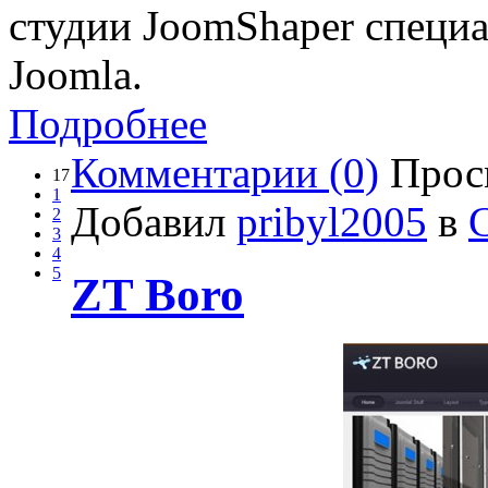
студии JoomShaper специа
Joomla.
Подробнее
Комментарии (0)
Прос
17
1
Добавил
pribyl2005
в
2
3
4
5
ZT Boro