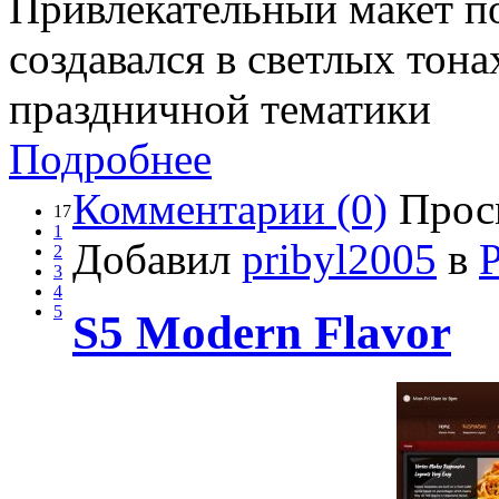
Привлекательный макет п
создавался в светлых тона
праздничной тематики
Подробнее
Комментарии (0)
Прос
17
1
Добавил
pribyl2005
в
2
3
4
5
S5 Modern Flavor