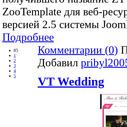
ZooTemplate для веб-ресу
версией 2.5 системы Jooml
Подробнее
Комментарии (0)
П
85
1
Добавил
pribyl200
2
3
4
5
VT Wedding