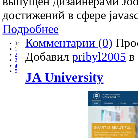
выпущен дизайнерами Jo
достижений в сфере jаvasc
Подробнее
Комментарии (0)
Прос
34
1
Добавил
pribyl2005
в
2
3
4
5
JA University