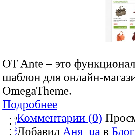
OT Ante – это функциона
шаблон для онлайн-магаз
OmegaTheme.
Подробнее
Комментарии (0)
Просм
0
1
Добавил
Аня_ua
в
Блог
2
3