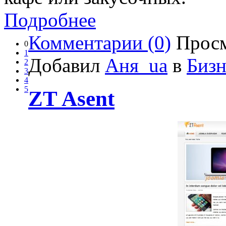
Подробнее
Комментарии (0)
Просм
0
1
Добавил
Аня_ua
в
Бизн
2
3
4
5
ZT Asent