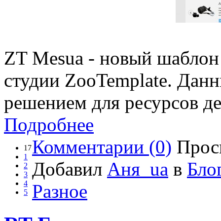
ZT Mesua - новый шаблон
студии ZooTemplate. Дан
решением для ресурсов де
Подробнее
Комментарии (0)
Прос
17
1
Добавил
Аня_ua
в
Бло
2
3
4
Разное
5