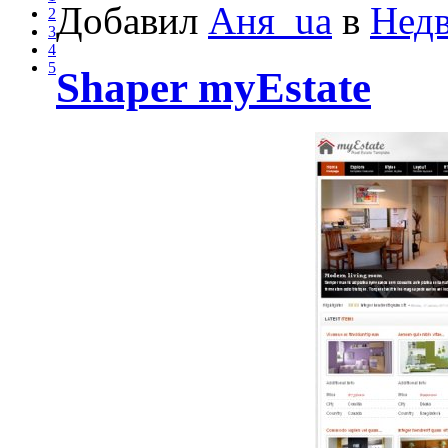
Добавил
Аня_ua
в
Нед
2
3
4
5
Shaper myEstate