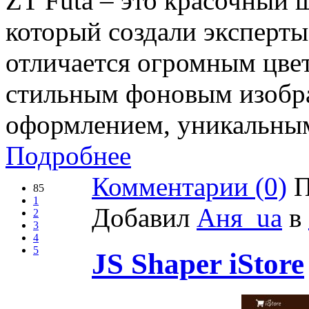
ZT Futa – это красочный ш
который создали эксперты
отличается огромным цве
стильным фоновым изобр
оформлением, уникальны
Подробнее
Комментарии (0)
П
85
1
Добавил
Аня_ua
в
2
3
4
5
JS Shaper iStore