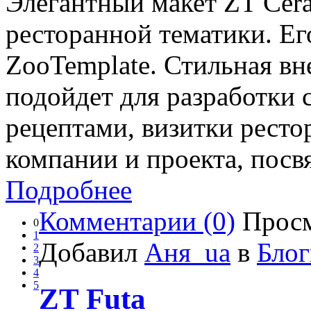
Элегантный макет ZT Cera
ресторанной тематики. Ег
ZooTemplate. Стильная в
подойдет для разработки 
рецептами, визитки ресто
компании и проекта, пос
Подробнее
Комментарии (0)
Просм
0
1
Добавил
Аня_ua
в
Блог
2
3
4
5
ZT Futa