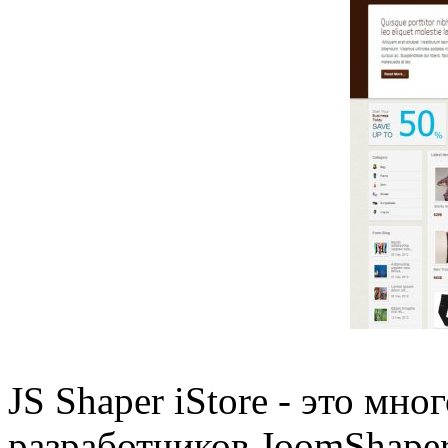
JS Shaper iStore - это м
разработчиков JoomShaper