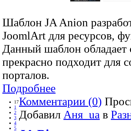
Шаблон JA Anion разрабо
JoomlArt для ресурсов, ф
Данный шаблон обладает 
прекрасно подходит для с
порталов.
Подробнее
Комментарии (0)
Прос
17
1
Добавил
Аня_ua
в
Раз
2
3
4
5