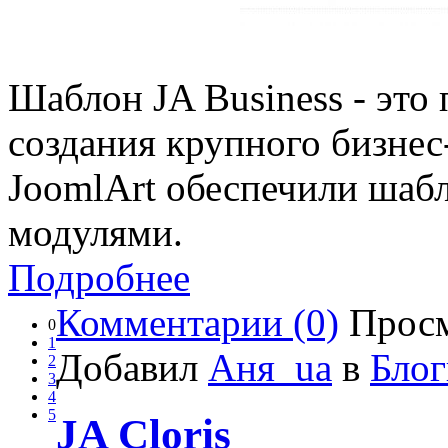
Шаблон JA Business - это
создания крупного бизнес
JoomlArt обеспечили ша
модулями.
Подробнее
Комментарии (0)
Просм
0
1
Добавил
Аня_ua
в
Блог
2
3
4
5
JA Cloris