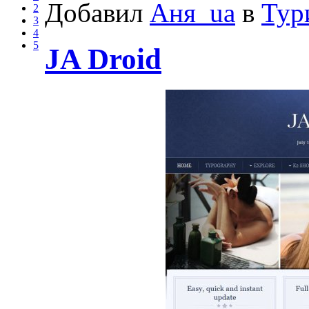
Добавил
Аня_ua
в
Тур
2
3
4
5
JA Droid