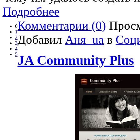
Подробнее
Комментарии (0)
Просм
0
1
Добавил
Аня_ua
в
Соци
2
3
4
5
JA Community Plus