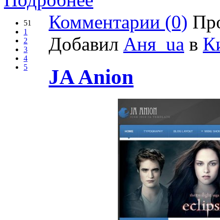
Комментарии (0)
Про
51
1
Добавил
Аня_ua
в
К
2
3
4
5
JA Anion