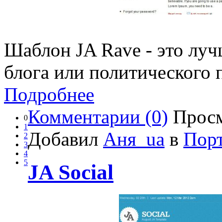
Шаблон JA Rave - это луч
блога или политического 
Подробнее
Комментарии (0)
Просм
0
1
Добавил
Аня_ua
в
Пор
2
3
4
5
JA Social