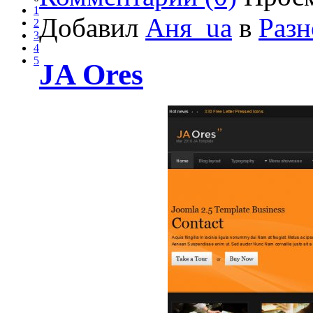
1
Добавил
Аня_ua
в
Разн
2
3
4
5
JA Ores