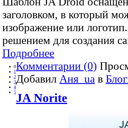
Шаблон JA Droid оснаще
заголовком, в который м
изображение или логотип
решением для создания са
Подробнее
Комментарии (0)
Просм
0
1
Добавил
Аня_ua
в
Блог
2
3
4
5
JA Norite