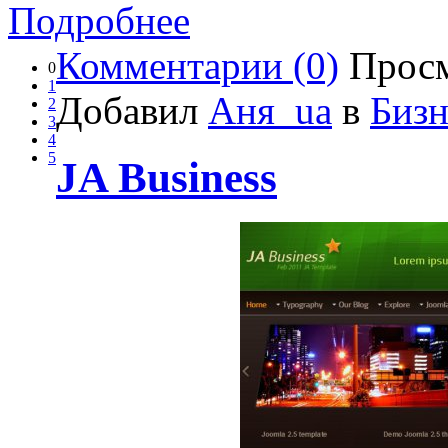
Подробнее
Комментарии (0)
Просм
0
1
Добавил
Аня_ua
в
Бизн
2
3
4
5
JA Business