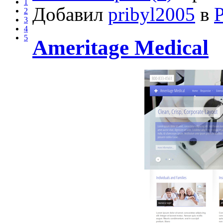
1
Добавил
pribyl2005
в
2
3
4
5
Ameritage Medical