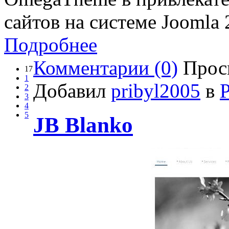
сайтов на системе Joomla 
Подробнее
Комментарии (0)
Прос
17
1
Добавил
pribyl2005
в
2
3
4
5
JB Blanko