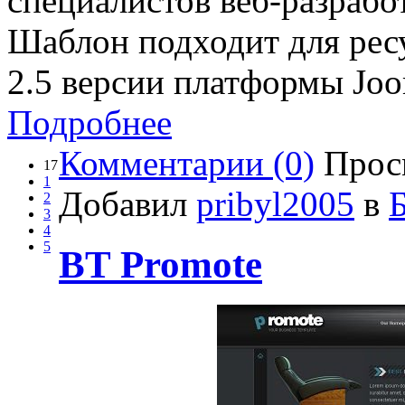
специалистов веб-разрабо
Шаблон подходит для ресу
2.5 версии платформы Joo
Подробнее
Комментарии (0)
Прос
17
1
Добавил
pribyl2005
в
2
3
4
5
BT Promote