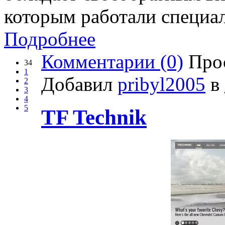
которым работали специа
Подробнее
Комментарии (0)
Прос
34
1
Добавил
pribyl2005
в
2
3
4
5
TF Technik