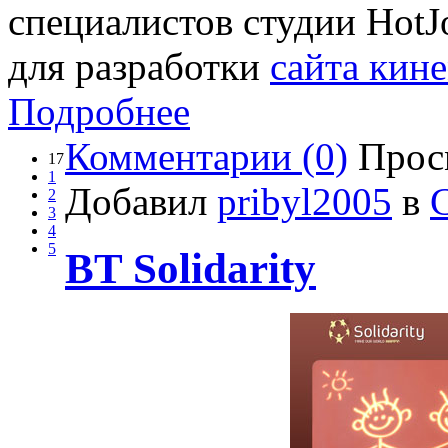
специалистов студии Hot
для разработки
сайта кин
Подробнее
Комментарии (0)
Прос
17
1
Добавил
pribyl2005
в
2
3
4
5
BT Solidarity