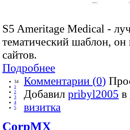
S5 Ameritage Medical - л
тематический шаблон, он
сайтов.
Подробнее
Комментарии (0)
Прос
34
1
Добавил
pribyl2005
в
2
3
4
визитка
5
CorpMX