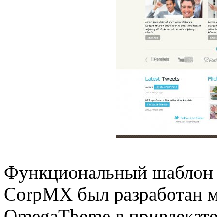
Функциональный шаблон д
CorpMX был разработан м
OmegaTheme в привлекате