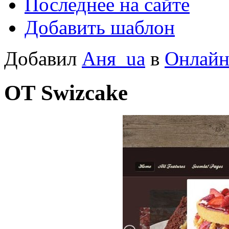
Последнее на сайте
Добавить шаблон
Добавил
Аня_ua
в
Онлайн
OT Swizcake