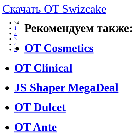
Скачать OT Swizcake
34
Рекомендуем также:
1
2
3
OT Cosmetics
4
5
OT Clinical
JS Shaper MegaDeal
OT Dulcet
OT Ante